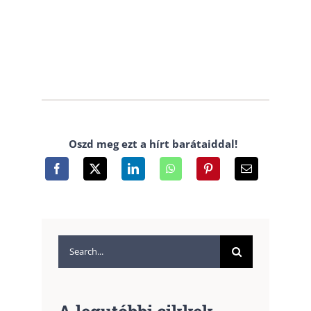
Oszd meg ezt a hírt barátaiddal!
Search
for: