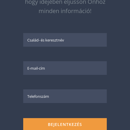
hogy idejében eljusson Önhöz
minden információ!
BEJELENTKEZÉS