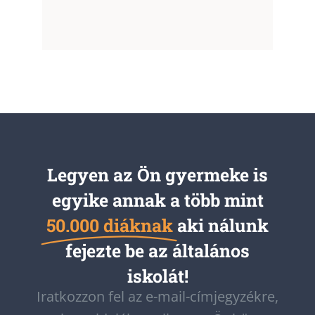
Legyen az Ön gyermeke is
egyike annak a több mint
50.000 diáknak
aki nálunk
fejezte be az általános
iskolát!
Iratkozzon fel az e-mail-címjegyzékre,