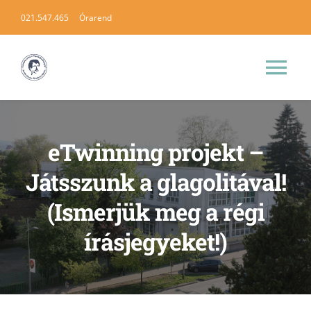
Skip
021.547.465
Órarend
to
content
Tog
Nav
KEZDŐLAP
eTwinning projekt –
AZ ISKOLÁRÓL
Játsszunk a glagolitával!
(Ismerjük meg a régi
HÍREK
írásjegyeket!)
TANÍTÁS (INFÓ)
INFORMÁCIÓK (A SZÜLŐKNEK)