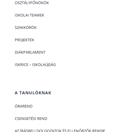
OSZTÁLYFŐNÖKÖK
ISKOLAI TEAMEK
SZAKKÖRÖK
PROJEKTEK
DIÁKPARLAMENT
ISKRICE – ISKOLAÚJSÁG
A TANULÓKNAK
ÓRAREND
CSENGETÉSI REND
AZ ÍRÁSBELI DOLGOZATOK ÉS ELLENŐRZŐK RENDJE