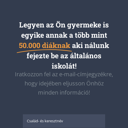
Legyen az Ön gyermeke is
egyike annak a több mint
50.000 diáknak
aki nálunk
fejezte be az általános
iskolát!
Iratkozzon fel az e-mail-címjegyzékre,
hogy idejében eljusson Önhöz
minden információ!