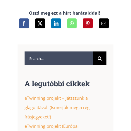
Oszd meg ezt a hírt barátaiddal!
Search
for:
A legutóbbi cikkek
eTwinning projekt – Játsszunk a
glagolitával! (Ismerjük meg a régi
írásjegyeket!)
eTwinning projekt (Európai