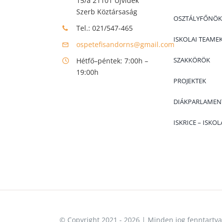
15/a 21101 Újvidék
Szerb Köztársaság
OSZTÁLYFŐNÖ
Tel.: 021/547-465
ISKOLAI TEAME
ospetefisandorns@gmail.com
SZAKKÖRÖK
Hétfő–péntek: 7:00h –
19:00h
PROJEKTEK
DIÁKPARLAMEN
ISKRICE – ISKO
© Copyright 2021 - 2026 | Minden jog fenntartva