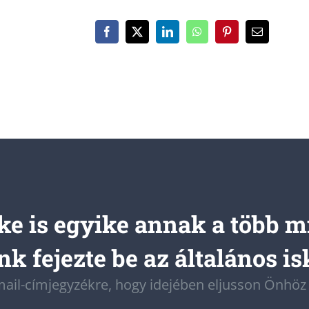
e is egyike annak a több m
k fejezte be az általános is
-mail-címjegyzékre, hogy idejében eljusson Önhö