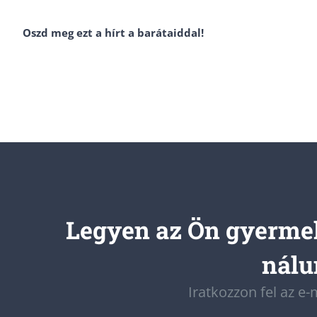
Oszd meg ezt a hírt a barátaiddal!
Legyen az Ön gyermek
nálun
Iratkozzon fel az e