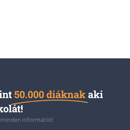
int
50.000 diáknak
aki
kolát!
z minden információ!