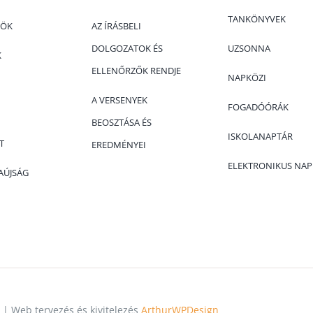
TANKÖNYVEK
KÖK
AZ ÍRÁSBELI
DOLGOZATOK ÉS
UZSONNA
K
ELLENŐRZŐK RENDJE
NAPKÖZI
A VERSENYEK
FOGADÓÓRÁK
BEOSZTÁSA ÉS
ISKOLANAPTÁR
T
EREDMÉNYEI
ELEKTRONIKUS NA
LAÚJSÁG
 | Web tervezés és kivitelezés
ArthurWPDesign