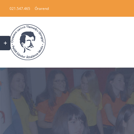
Skip
021.547.465
Órarend
to
content
Toggle
Sliding
Bar
Area