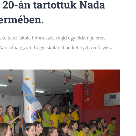
 20-án tartottuk Nada
termében.
kelte az iskola himnuszát, majd egy vidám jelenet
 Az is elhangzott, hogy iskolánkban két nyelven folyik a