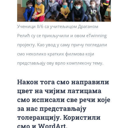
Ученици II/6 са учитељицом Драганом
Релић су се прикључили и овом eTwinning
пројекту. Као увод у саму причу погледали
смо неколико кратких филмова који
представљају ову врло комплексну тему.
Након тога смо направили
цвет на чијим латицама
смо исписали све речи које
за нас представљају
толеранцију. Користили
смо и WordArt.