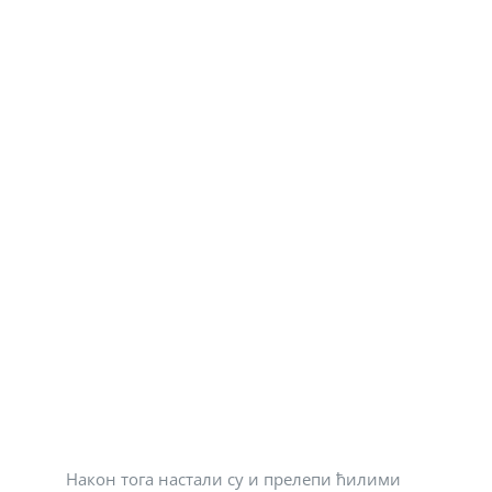
Након тога настали су и прелепи ћилими