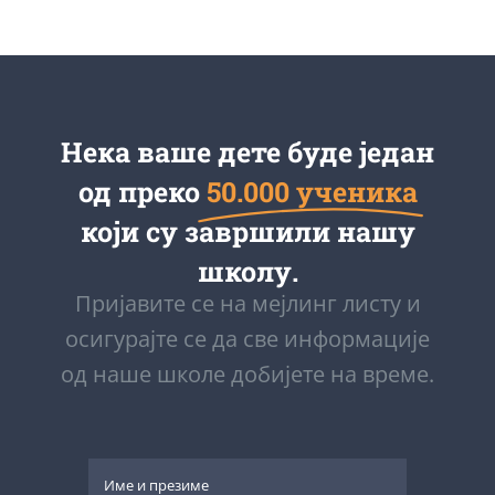
Нека ваше дете буде један
од преко
50.000 ученика
који су завршили нашу
школу.
Пријавите се на мејлинг листу и
осигурајте се да све информације
од наше школе добијете на време.