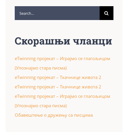
Search
for:
Скорашњи чланци
eTwinning пројекат – Играјмо се глагољицом
(Упознајмо стара писма)
eTwinning пројекат – Ткачнице живота 2
eTwinning пројекат – Ткачнице живота 2
eTwinning пројекат – Играјмо се глагољицом
(Упознајмо стара писма)
Обавештење о дружењу са писцима