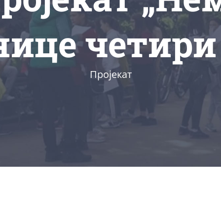
ице четири
Пројекат