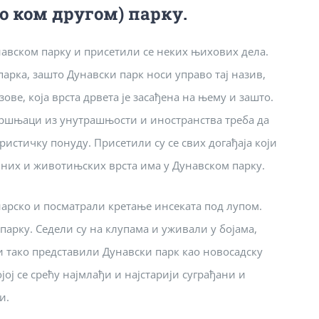
о ком другом) парку.
авском парку и присетили се неких њихових дела.
парка, зашто Дунавски парк носи управо тај назив,
зове, која врста дрвета је засађена на њему и зашто.
вршњаци из унутрашњости и иностранства треба да
ристичку понуду. Присетили су се свих догађаја који
љних и животињских врста има у Дунавском парку.
арско и посматрали кретање инсеката под лупом.
арку. Седели су на клупама и уживали у бојама,
и тако представили Дунавски парк као новосадску
ој се срећу најмлађи и најстарији суграђани и
и.