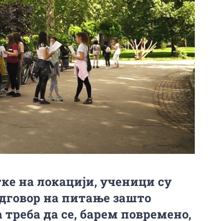
ке на локацији, ученици су
одговор на питање зашто
треба да се, барем повремено,