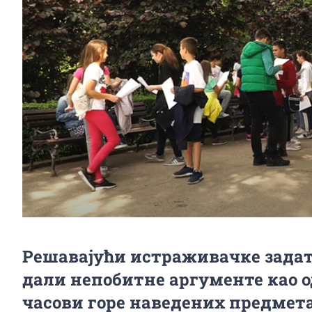
Решавајући истраживачке задат
дали непобитне аргументе као 
часови горе наведених предмета 