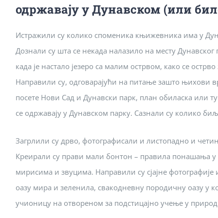
одржавају у Дунавском (или бил
Истражили су колико споменика књижевника има у Дун
Дознали су шта се некада налазило на месту Дунавског 
када је настало језеро са малим острвом, како се острво 
Направили су, одговарајући на питање зашто њихови 
посете Нови Сад и Дунавски парк, план обиласка или ту
се одржавају у Дунавском парку. Сазнали су колико би
Загрлили су дрво, фотографисали и листопадно и четин
Креирали су прави мали бонтон – правила понашања у п
мирисима и звуцима. Направили су сјајне фотографије 
оазу мира и зеленила, свакодневну породичну оазу у кој
учионицу на отвореном за подстицајно учење у природ