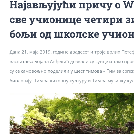
Најављујући причу о W
све учионице четири зи
бољи од школске учион
Дана 21. маја 2019. године двадесет и троје врлих Пет
васпитања Бојана Анђелић дозвали су сунце и тако про
су се самовољно поделили у шест тимова – Тим за српски
биологију, Тим за ликовну културу и Тим за музичку кул