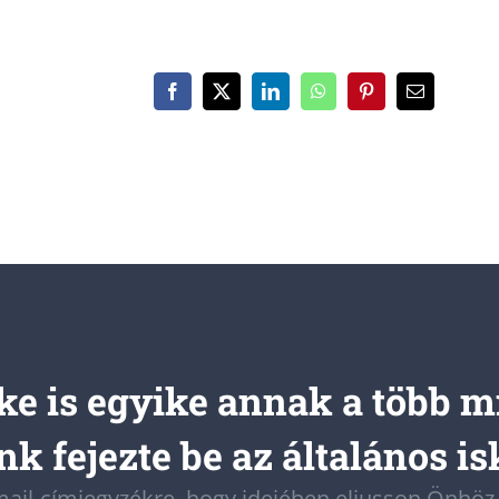
e is egyike annak a több m
k fejezte be az általános is
-mail-címjegyzékre, hogy idejében eljusson Önhö