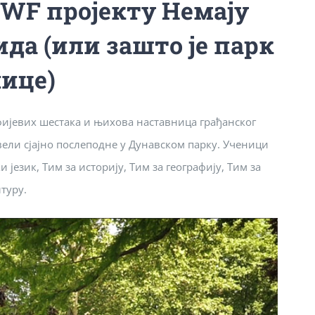
WF пројекту Немају
да (или зашто је парк
ице)
ефијевих шестака и њихова наставница грађанског
вели сјајно послеподне у Дунавском парку. Ученици
 језик, Тим за историју, Тим за географију, Тим за
туру.