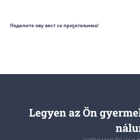
Поделите ову вест са пријатељима!
Legyen az Ön gyermek
nálun
Iratkozzon fel az e