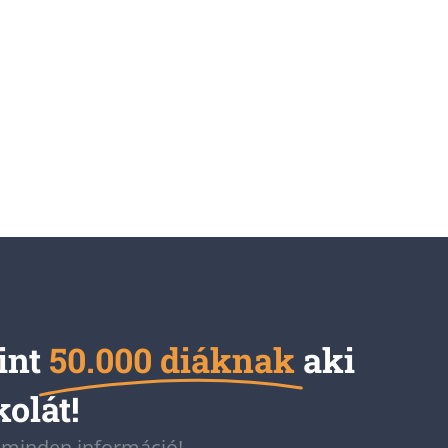
int
50.000 diáknak
aki
kolát!
z minden információ!