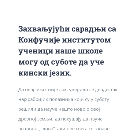
КОНТАКТ
Захваљујући сарадњи са
Конфучије институтом
ЈАВНА ДОКУМЕНТА
ученици наше школе
могу од суботе да уче
кински језик.
Да овај језик није лак, уверило се двадестак
најхрабријих полазника који су у суботу
решили да науче нешто ново о овој
древној земљи, да покушају да науче
основна „слова“, али пре свега се забаве.