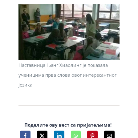
Наставница Њанг Xиаолинг је показала
ученицима прва слова овог интересантног
језика.
Поделите ову вест са пријатељима!