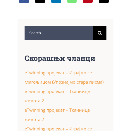
Search
for:
Скорашњи чланци
eTwinning пројекат – Играјмо се
глагољицом (Упознајмо стара писма)
eTwinning пројекат – Ткачнице
живота 2
eTwinning пројекат – Ткачнице
живота 2
eTwinning пројекат – Играјмо се