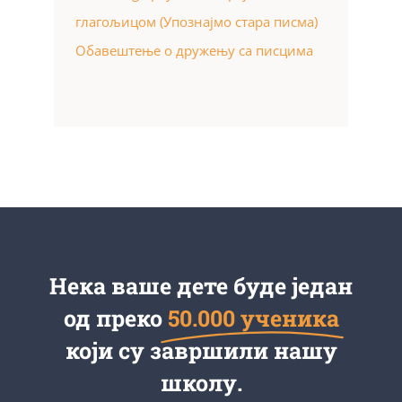
глагољицом (Упознајмо стара писма)
Обавештење о дружењу са писцима
Нека ваше дете буде један
од преко
50.000 ученика
који су завршили нашу
школу.